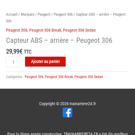
Accueil
/
Marques
/
Peugeot
/
Peugeot 306
/ Capteur ABS – arrière – Peugeot
306
Peugeot 306
,
Peugeot 306 Break
,
Peugeot 306 Sedan
Capteur ABS – arrière – Peugeot 306
29,99
€
TTC
quantité
Ajouter au panier
de
Capteur
Catégories :
Peugeot 306
,
Peugeot 306 Break
,
Peugeot 306 Sedan
ABS
-
arrière
-
Copyright © 2026
trainarriere24.fr
Peugeot
306
Pour la 3ème année consécutive, TRAINARRIERE24.FR a été élu meilleur