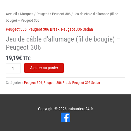
Accueil
/
Marques
/
Peugeot
/
Peugeot 306
/ Jeu de câble d’allumage (fil de
bougie) – Peugeot 306
Peugeot 306
,
Peugeot 306 Break
,
Peugeot 306 Sedan
Jeu de câble d’allumage (fil de bougie) –
Peugeot 306
19,19
€
TTC
quantité
Ajouter au panier
de
Jeu
Catégories :
Peugeot 306
,
Peugeot 306 Break
,
Peugeot 306 Sedan
de
câble
d'allumage
(fil
Copyright © 2026
trainarriere24.fr
de
bougie)
-
Peugeot