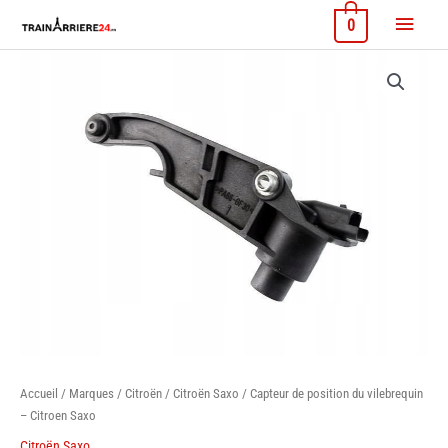
Aller
Menu
0
au
contenu
princi
Accueil
/
Marques
/
Citroën
/
Citroën Saxo
/ Capteur de position du vilebrequin
– Citroen Saxo
Citroën Saxo