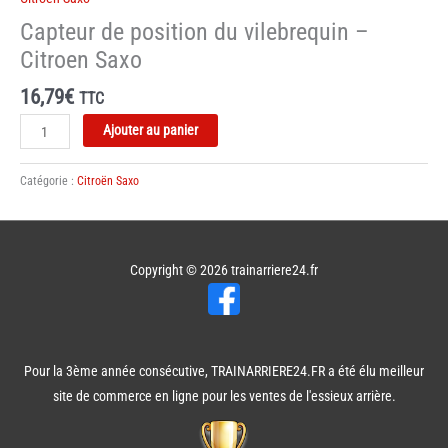
Capteur de position du vilebrequin –
Citroen Saxo
16,79
€
TTC
quantité
Ajouter au panier
de
Capteur
Catégorie :
Citroën Saxo
de
position
du
vilebrequin
Copyright © 2026
trainarriere24.fr
-
Citroen
Saxo
Pour la 3ème année consécutive, TRAINARRIERE24.FR a été élu meilleur
site de commerce en ligne pour les ventes de l'essieux arrière.