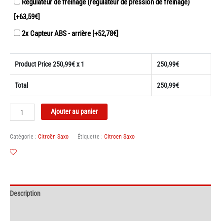
Régulateur de freinage (régulateur de pression de freinage)
[+63,59€]
2x Capteur ABS - arrière
[+52,78€]
Product Price
250,99
€ x 1
250,99
€
Total
250,99
€
quantité
Ajouter au panier
de
Train
Catégorie :
Citroën Saxo
Étiquette :
Citroen Saxo
Arrière
Citroën
Saxo
–
4
Description
trous
avec
Informations complémentaires
ABS