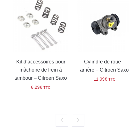
e
Kit d’accessoires pour
Cylindre de roue –
mâchoire de frein à
arrière – Citroen Saxo
tambour – Citroen Saxo
11,99
€
TTC
6,29
€
TTC