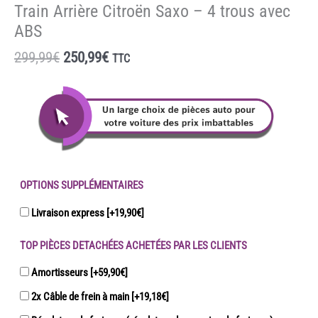
Train Arrière Citroën Saxo – 4 trous avec
ABS
Le
Le
299,99
€
250,99
€
TTC
prix
prix
initial
actuel
était :
est :
299,99€.
250,99€.
OPTIONS SUPPLÉMENTAIRES
Livraison express
[+19,90€]
TOP PIÈCES DETACHÉES ACHETÉES PAR LES CLIENTS
Amortisseurs
[+59,90€]
2x Câble de frein à main
[+19,18€]