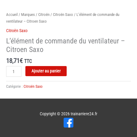
Accueil
/
Marques
/
Citroën
/
Citroën Saxo
/ L’élément de commande du
ventilateur – Citroen Saxo
Citroën Saxo
L’élément de commande du ventilateur –
Citroen Saxo
18,71
€
TTC
quantité
Ajouter au panier
de
L'élément
Catégorie :
Citroën Saxo
de
commande
du
ventilateur
Copyright © 2026
trainarriere24.fr
-
Citroen
Saxo