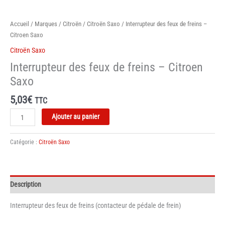
Accueil
/
Marques
/
Citroën
/
Citroën Saxo
/ Interrupteur des feux de freins –
Citroen Saxo
Citroën Saxo
Interrupteur des feux de freins – Citroen
Saxo
5,03
€
TTC
quantité
Ajouter au panier
de
Interrupteur
Catégorie :
Citroën Saxo
des
feux
de
freins
Description
-
Citroen
Interrupteur des feux de freins (contacteur de pédale de frein)
Saxo