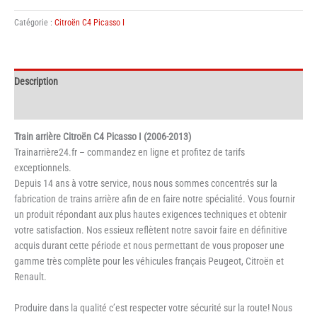
Train
Catégorie :
Citroën C4 Picasso I
arrière
Citroën
C4
Picasso
Description
I
Informations complémentaires
Train arrière Citroën C4 Picasso I (2006-2013)
Trainarrière24.fr – commandez en ligne et profitez de tarifs
exceptionnels.
Depuis 14 ans à votre service, nous nous sommes concentrés sur la
fabrication de trains arrière afin de en faire notre spécialité. Vous fournir
un produit répondant aux plus hautes exigences techniques et obtenir
votre satisfaction. Nos essieux reflètent notre savoir faire en définitive
acquis durant cette période et nous permettant de vous proposer une
gamme très complète pour les véhicules français Peugeot, Citroën et
Renault.
Produire dans la qualité c’est respecter votre sécurité sur la route! Nous