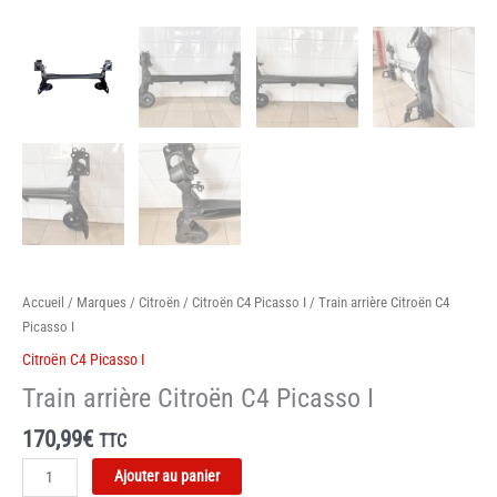
Accueil
/
Marques
/
Citroën
/
Citroën C4 Picasso I
/ Train arrière Citroën C4
Picasso I
Citroën C4 Picasso I
Train arrière Citroën C4 Picasso I
170,99
€
TTC
quantité
Ajouter au panier
de