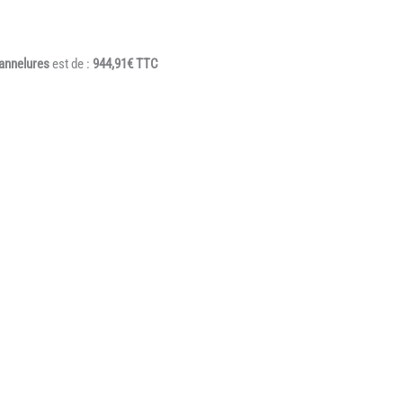
cannelures
est de :
944,91
€ TTC