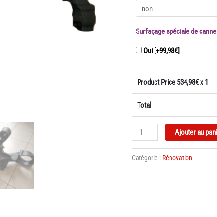
Surfaçage spéciale de canne
Oui
[+99,98€]
Product Price
534,98
€ x 1
Total
quantité
Ajouter au pan
de
Train
Catégorie :
Rénovation
Arrière
Peugeot
Partner
/
Citroën