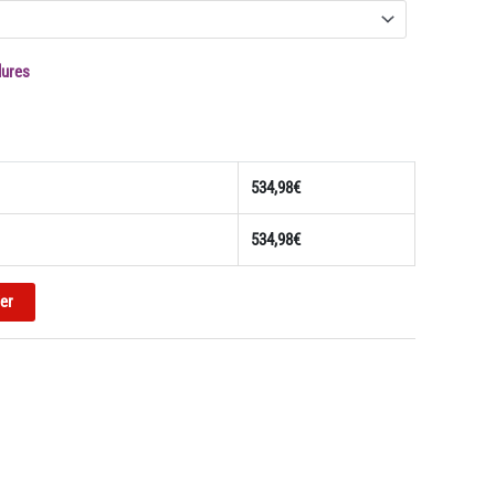
lures
534,98
€
534,98
€
ier