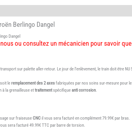
Berlingo
-
DANGEL
troën Berlingo Dangel
4x4
-
lingo Dangel
rénovation
ous ou consultez un mécanicien pour savoir quell
nsport sur palette aller-retour. Le jour de l’enlèvement, le train doit être N
soit le
remplacement des 2 axes
fabriquées par nos soins sur-mesure pour le t
n à la grenailleuse et
traitement
spécifique
anti corrosion
.
sage sur fraiseuse
CNC
il vous sera facturé en complément 79.99€ par bras.
vous sera facturé 49.99€ TTC par barre de torsion.