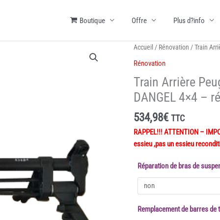
Boutique
Offre
Plus d?info
Accueil
/
Rénovation
/ Train Arr
Rénovation
Train Arrière Peu
DANGEL 4×4 – ré
534,98
€
TTC
RAPPEL!!! ATTENTION – IMPORT
essieu ,pas un essieu recondit
Réparation de bras de suspe
Remplacement de barres de 