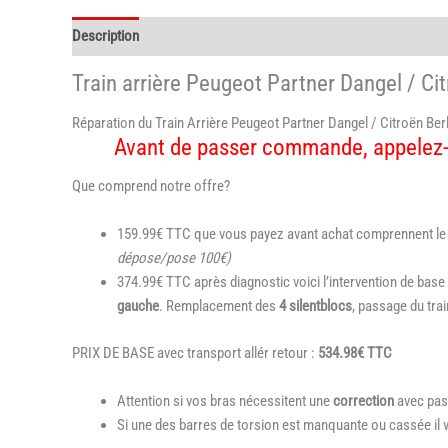
Description
Informations complémentaires
Train arrière Peugeot Partner Dangel / Ci
Réparation du Train Arrière Peugeot Partner Dangel / Citroën Ber
Avant de passer commande, appelez-n
Que comprend notre offre?
159.99€ TTC que vous payez avant achat comprennent le tra
dépose/pose 100€)
374.99€ TTC après diagnostic voici l’intervention de base 
gauche
. Remplacement des
4
silentblocs
, passage du trai
PRIX DE BASE avec transport allér retour :
534.98€ TTC
Attention si vos bras nécessitent une
correction
avec pas
Si une des barres de torsion est manquante ou cassée il 