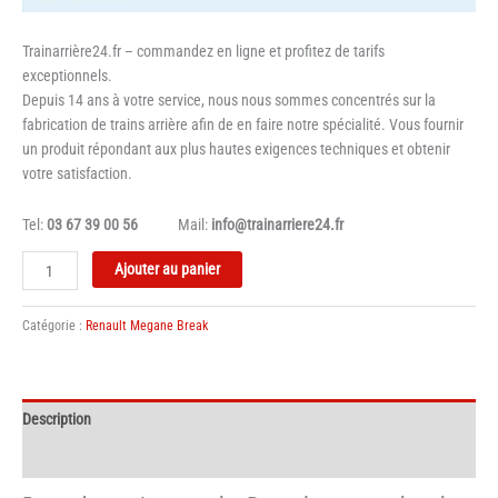
Trainarrière24.fr – commandez en ligne et profitez de tarifs
exceptionnels.
Depuis 14 ans à votre service, nous nous sommes concentrés sur la
fabrication de trains arrière afin de en faire notre spécialité. Vous fournir
un produit répondant aux plus hautes exigences techniques et obtenir
votre satisfaction.
Tel:
03 67 39 00 56
Mail:
info@trainarriere24.fr
quantité
Ajouter au panier
de
Barre
Catégorie :
Renault Megane Break
de
torsion
gauche
Renault
Description
megane
break
Informations complémentaires