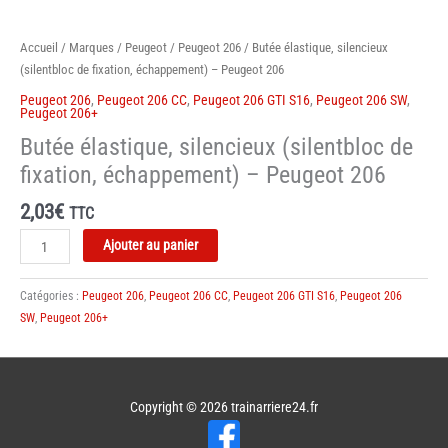
Accueil
/
Marques
/
Peugeot
/
Peugeot 206
/ Butée élastique, silencieux
(silentbloc de fixation, échappement) – Peugeot 206
Peugeot 206
,
Peugeot 206 CC
,
Peugeot 206 GTI S16
,
Peugeot 206 SW
,
Peugeot 206+
Butée élastique, silencieux (silentbloc de
fixation, échappement) – Peugeot 206
2,03
€
TTC
quantité
Ajouter au panier
de
Butée
Catégories :
Peugeot 206
,
Peugeot 206 CC
,
Peugeot 206 GTI S16
,
Peugeot 206
élastique,
SW
,
Peugeot 206+
silencieux
(silentbloc
de
fixation,
Copyright © 2026
trainarriere24.fr
échappement)
-