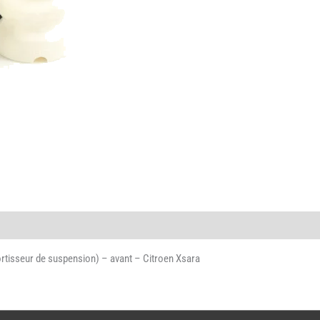
poussière,
amortisseur
-
avant
-
Citroen
Xsara
mortisseur de suspension) – avant – Citroen Xsara