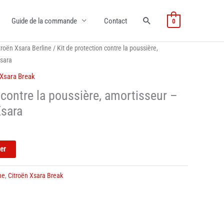
Guide de la commande
Contact
0
troën Xsara Berline
/ Kit de protection contre la poussière,
Xsara
 Xsara Break
 contre la poussière, amortisseur –
Xsara
ier
ne
,
Citroën Xsara Break