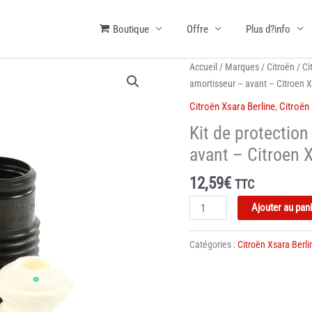
Boutique
Offre
Plus d?info
Accueil
/
Marques
/
Citroën
/
Ci
amortisseur – avant – Citroen 
Citroën Xsara Berline
,
Citroën
Kit de protection
avant – Citroen 
12,59
€
TTC
quantité
Ajouter au pan
de
Kit
Catégories :
Citroën Xsara Berli
de
protection
contre
la