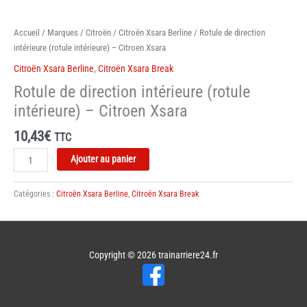
Accueil
/
Marques
/
Citroën
/
Citroën Xsara Berline
/ Rotule de direction
intérieure (rotule intérieure) – Citroen Xsara
Citroën Xsara Berline
,
Citroën Xsara Break
Rotule de direction intérieure (rotule
intérieure) – Citroen Xsara
10,43
€
TTC
quantité
Ajouter au panier
de
Rotule
Catégories :
Citroën Xsara Berline
,
Citroën Xsara Break
de
direction
intérieure
(rotule
Copyright © 2026
trainarriere24.fr
intérieure)
-
Citroen
Xsara