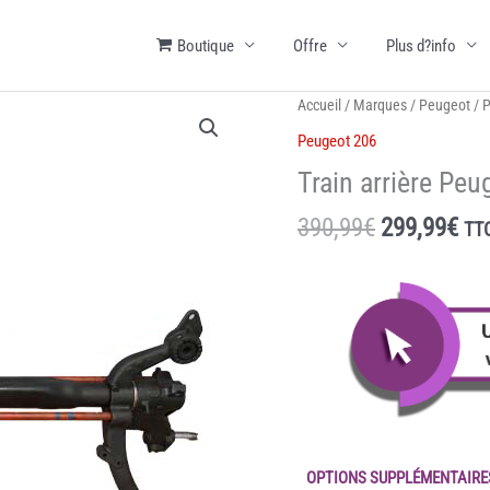
Boutique
Offre
Plus d?info
Accueil
/
Marques
/
Peugeot
/
P
Peugeot 206
Train arrière Pe
Le
Le
390,99
€
299,99
€
TT
prix
pri
initial
act
était :
est
390,99€.
299
OPTIONS SUPPLÉMENTAIRE