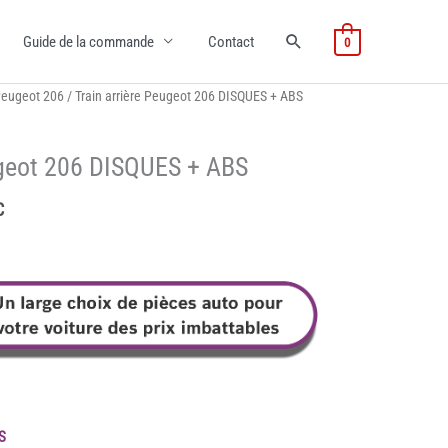
Guide de la commande
Contact
0
eugeot 206
/ Train arrière Peugeot 206 DISQUES + ABS
ugeot 206 DISQUES + ABS
C
x
uel
 :
,99€.
S