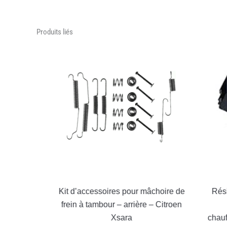
Produits liés
Pro
Kit d’accessoires pour mâchoire de
Résist
206
frein à tambour – arrière – Citroen
(
Xsara
chauffa