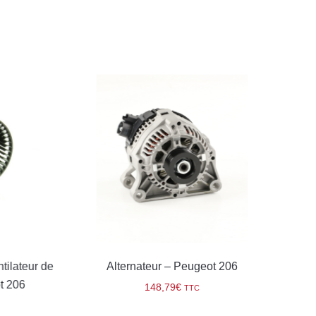
lateur de
Alternateur – Peugeot 206
D
206
148,79
€
TTC