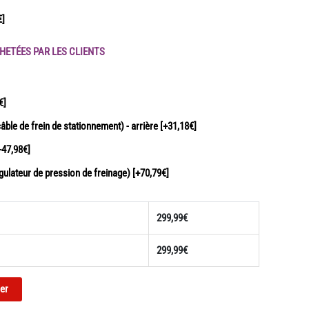
€]
HETÉES PAR LES CLIENTS
€]
câble de frein de stationnement) - arrière
[+31,18€]
+47,98€]
gulateur de pression de freinage)
[+70,79€]
299,99
€
299,99
€
ier