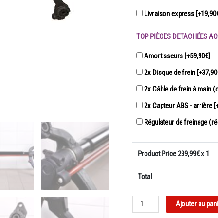
Livraison express
[+19,90
TOP PIÈCES DETACHÉES AC
Amortisseurs
[+59,90€]
2x Disque de frein
[+37,90
2x Câble de frein à main (
2x Capteur ABS - arrière
[
Régulateur de freinage (ré
Product Price
299,99
€ x 1
Total
quantité
Ajouter au pan
de