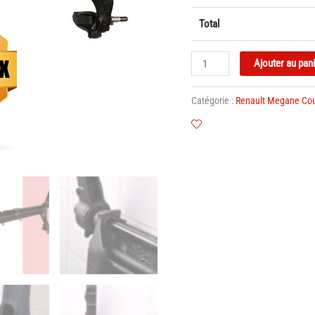
Total
quantité
Ajouter au pan
de
Train
Catégorie :
Renault Megane Co
Arrière
Renault
Megane
1
Coupe