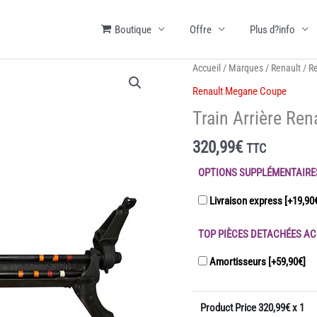
Boutique
Offre
Plus d?info
Accueil
/
Marques
/
Renault
/
R
Renault Megane Coupe
Train Arrière Re
320,99
€
TTC
OPTIONS SUPPLÉMENTAIRE
Livraison express
[+19,90
TOP PIÈCES DETACHÉES AC
Amortisseurs
[+59,90€]
Product Price
320,99
€ x 1