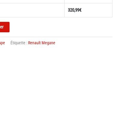
320,99
€
ier
upe
Étiquette :
Renault Megane