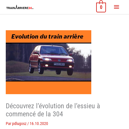
Aller
Menu
0
au
contenu
princi
Découvrez l’évolution de l’essieu à
commencé de la 304
Par
pdlugosz
/
16.10.2020