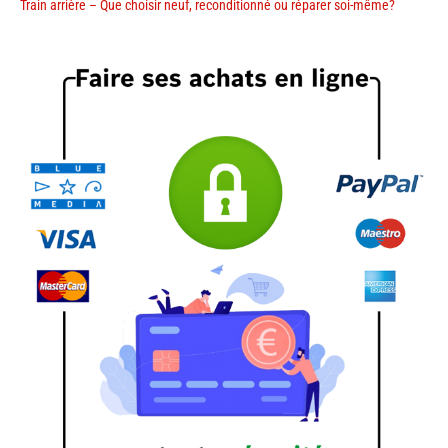
Train arrière – Que choisir neuf, reconditionné ou réparer soi-même?