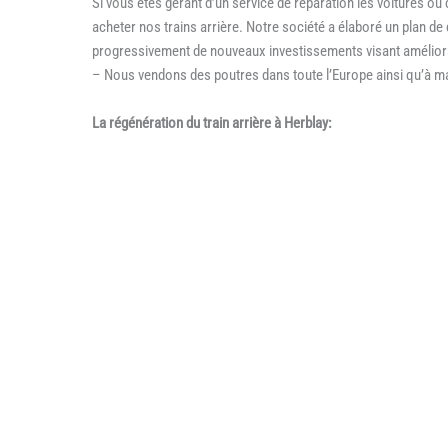
Si vous êtes gérant d’un service de réparation les voitures ou
acheter nos trains arrière. Notre société a élaboré un plan d
progressivement de nouveaux investissements visant améliora
– Nous vendons des poutres dans toute l’Europe ainsi qu’à ma
La régénération du train arrière à Herblay: