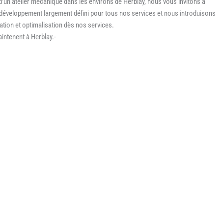
 d’un atelier mécanique dans les environs de Herblay, nous vous invitons à
e développement largement défini pour tous nos services et nous introduisons
tion et optimalisation dès nos services.
intenent à Herblay.-