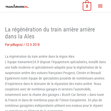
Aller
Menu
0
au
contenu
princi
La régénération du train arrière arrière
dans la Ales
Par
pdlugosz
/
12.3.2018
La régénération du train arrière dans la région Ales
L’équipe trainarriere24.fr dispose l’équipement spécialisées, installé dans
une halle moderne et spécialement adaptée pour la régénération de la
suspension arrière des voitures françaises Peugeot, Citroën et Renault.
Egalement notre équipe de spécialistes possède de nombreuses années
d’expérience dans le domaine de la réparation des trains arrière. Nous
coopérons avec de nombreux garages et services l’automobile,
notamment avec la chaine des garages « Bosch Car Service » dans toute
la France et dans de nombreux pays de l’Union Européenne. En plus de
nombreux garagistes indépendants utilisent nos essieux pour le réparer
ou remplacer ce élément de la suspension.