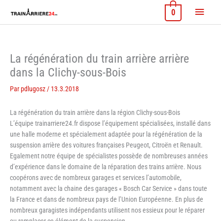
Aller
Menu
0
au
contenu
princi
La régénération du train arrière arrière
dans la Clichy-sous-Bois
Par
pdlugosz
/
13.3.2018
La régénération du train arrière dans la région Clichy-sous-Bois
L’équipe trainarriere24.fr dispose l’équipement spécialisées, installé dans
une halle moderne et spécialement adaptée pour la régénération de la
suspension arrière des voitures françaises Peugeot, Citroën et Renault.
Egalement notre équipe de spécialistes possède de nombreuses années
d’expérience dans le domaine de la réparation des trains arrière. Nous
coopérons avec de nombreux garages et services l’automobile,
notamment avec la chaine des garages « Bosch Car Service » dans toute
la France et dans de nombreux pays de l’Union Européenne. En plus de
nombreux garagistes indépendants utilisent nos essieux pour le réparer
ou remplacer ce élément de la suspension.