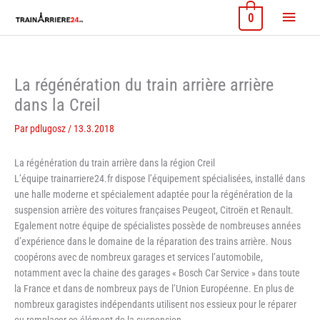
Aller
Menu
0
au
contenu
princi
La régénération du train arrière arrière
dans la Creil
Par
pdlugosz
/
13.3.2018
La régénération du train arrière dans la région Creil
L’équipe trainarriere24.fr dispose l’équipement spécialisées, installé dans
une halle moderne et spécialement adaptée pour la régénération de la
suspension arrière des voitures françaises Peugeot, Citroën et Renault.
Egalement notre équipe de spécialistes possède de nombreuses années
d’expérience dans le domaine de la réparation des trains arrière. Nous
coopérons avec de nombreux garages et services l’automobile,
notamment avec la chaine des garages « Bosch Car Service » dans toute
la France et dans de nombreux pays de l’Union Européenne. En plus de
nombreux garagistes indépendants utilisent nos essieux pour le réparer
ou remplacer ce élément de la suspension.