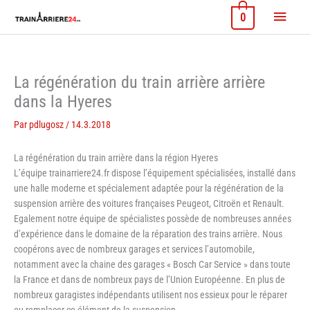
Aller
Menu
0
au
contenu
princi
La régénération du train arrière arrière
dans la Hyeres
Par
pdlugosz
/
14.3.2018
La régénération du train arrière dans la région Hyeres
L’équipe trainarriere24.fr dispose l’équipement spécialisées, installé dans
une halle moderne et spécialement adaptée pour la régénération de la
suspension arrière des voitures françaises Peugeot, Citroën et Renault.
Egalement notre équipe de spécialistes possède de nombreuses années
d’expérience dans le domaine de la réparation des trains arrière. Nous
coopérons avec de nombreux garages et services l’automobile,
notamment avec la chaine des garages « Bosch Car Service » dans toute
la France et dans de nombreux pays de l’Union Européenne. En plus de
nombreux garagistes indépendants utilisent nos essieux pour le réparer
ou remplacer ce élément de la suspension.