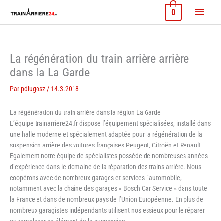
Aller
Menu
0
au
contenu
princi
La régénération du train arrière arrière
dans la La Garde
Par
pdlugosz
/
14.3.2018
La régénération du train arrière dans la région La Garde
L’équipe trainarriere24.fr dispose l’équipement spécialisées, installé dans
une halle moderne et spécialement adaptée pour la régénération de la
suspension arrière des voitures françaises Peugeot, Citroën et Renault.
Egalement notre équipe de spécialistes possède de nombreuses années
d’expérience dans le domaine de la réparation des trains arrière. Nous
coopérons avec de nombreux garages et services l’automobile,
notamment avec la chaine des garages « Bosch Car Service » dans toute
la France et dans de nombreux pays de l’Union Européenne. En plus de
nombreux garagistes indépendants utilisent nos essieux pour le réparer
ou remplacer ce élément de la suspension.