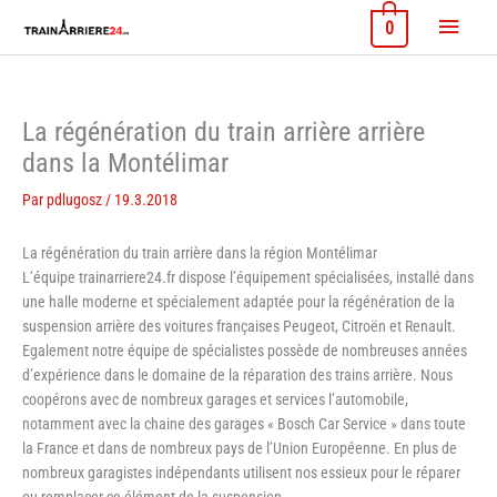
Aller
Menu
0
au
contenu
princi
La régénération du train arrière arrière
dans la Montélimar
Par
pdlugosz
/
19.3.2018
La régénération du train arrière dans la région Montélimar
L’équipe trainarriere24.fr dispose l’équipement spécialisées, installé dans
une halle moderne et spécialement adaptée pour la régénération de la
suspension arrière des voitures françaises Peugeot, Citroën et Renault.
Egalement notre équipe de spécialistes possède de nombreuses années
d’expérience dans le domaine de la réparation des trains arrière. Nous
coopérons avec de nombreux garages et services l’automobile,
notamment avec la chaine des garages « Bosch Car Service » dans toute
la France et dans de nombreux pays de l’Union Européenne. En plus de
nombreux garagistes indépendants utilisent nos essieux pour le réparer
ou remplacer ce élément de la suspension.