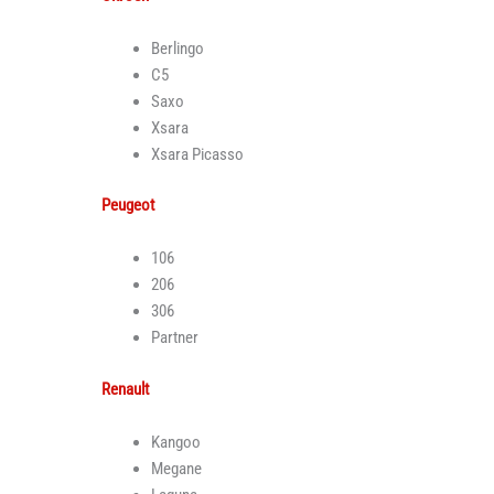
Berlingo
C5
Saxo
Xsara
Xsara Picasso
Peugeot
106
206
306
Partner
Renault
Kangoo
Megane