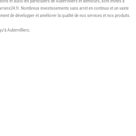
ns et aussi les particuliers de Aubervilliers et alentours, sont invités à
arriere24.fr. Nombreux investissements sans arret en continus et un vaste
nt de développer et améliorer la qualité de nos services et nos produits.
u’à Aubervilliers.