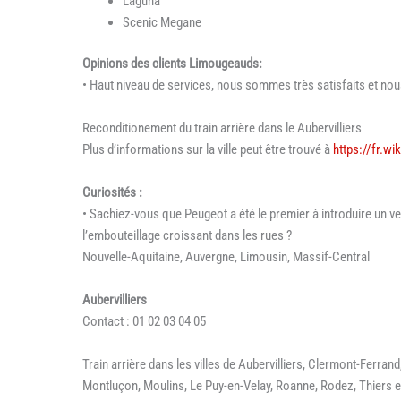
Laguna
Scenic Megane
Opinions des clients Limougeauds:
• Haut niveau de services, nous sommes très satisfaits et n
Reconditionement du train arrière dans le Aubervilliers
Plus d’informations sur la ville peut être trouvé à
https://fr.wi
Curiosités :
• Sachiez-vous que Peugeot a été le premier à introduire un ven
l’embouteillage croissant dans les rues ?
Nouvelle-Aquitaine, Auvergne, Limousin, Massif-Central
Aubervilliers
Contact : 01 02 03 04 05
Train arrière dans les villes de Aubervilliers, Clermont-Ferrand,
Montluçon, Moulins, Le Puy-en-Velay, Roanne, Rodez, Thiers e