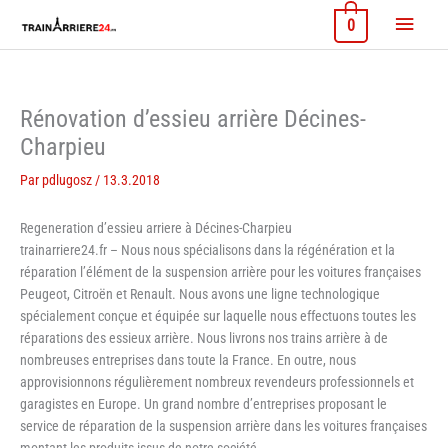
Aller
Menu
0
au
contenu
princi
Rénovation d’essieu arrière Décines-
Charpieu
Par
pdlugosz
/
13.3.2018
Regeneration d’essieu arriere à Décines-Charpieu
trainarriere24.fr – Nous nous spécialisons dans la régénération et la
réparation l’élément de la suspension arrière pour les voitures françaises
Peugeot, Citroën et Renault. Nous avons une ligne technologique
spécialement conçue et équipée sur laquelle nous effectuons toutes les
réparations des essieux arrière. Nous livrons nos trains arrière à de
nombreuses entreprises dans toute la France. En outre, nous
approvisionnons régulièrement nombreux revendeurs professionnels et
garagistes en Europe. Un grand nombre d’entreprises proposant le
service de réparation de la suspension arrière dans les voitures françaises
montant les produits issus de notre société.