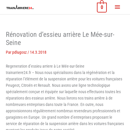
Aller
Menu
0
au
contenu
princi
Rénovation d’essieu arrière Le Mée-sur-
Seine
Par
pdlugosz
/
14.3.2018
Regeneration d’essieu arriere à Le Mée-sur-Seine
trainarriere24.fr – Nous nous spécialisons dans la régénération et la
réparation l’élément de la suspension arrière pour les voitures françaises
Peugeot, Citroën et Renault. Nous avons une ligne technologique
spécialement conçue et équipée sur laquelle nous effectuons toutes les
réparations des essieux arrière. Nous livrons nos trains arrière à de
nombreuses entreprises dans toute la France. En outre, nous
approvisionnons régulièrement nombreux revendeurs professionnels et
garagistes en Europe. Un grand nombre d’entreprises proposant le
service de réparation de la suspension arrière dans les voitures françaises
montant les produits issus de notre société.