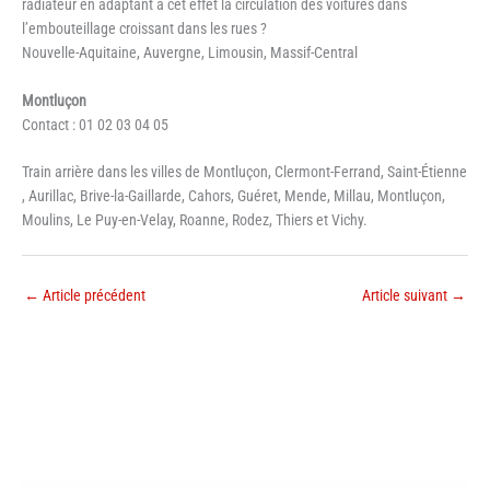
radiateur en adaptant à cet effet la circulation des voitures dans
l’embouteillage croissant dans les rues ?
Nouvelle-Aquitaine, Auvergne, Limousin, Massif-Central
Montluçon
Contact : 01 02 03 04 05
Train arrière dans les villes de Montluçon, Clermont-Ferrand, Saint-Étienne
, Aurillac, Brive-la-Gaillarde, Cahors, Guéret, Mende, Millau, Montluçon,
Moulins, Le Puy-en-Velay, Roanne, Rodez, Thiers et Vichy.
←
Article précédent
Article suivant
→