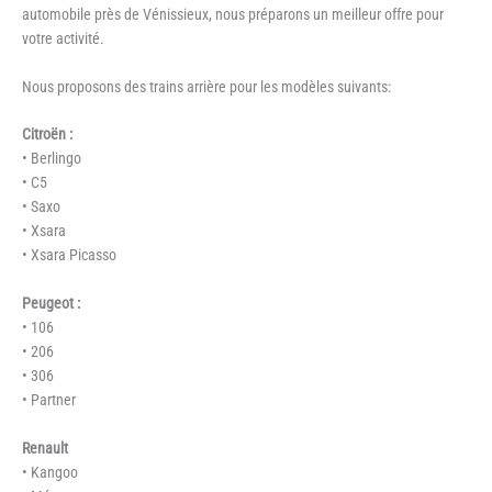
automobile près de Vénissieux, nous préparons un meilleur offre pour
votre activité.
Nous proposons des trains arrière pour les modèles suivants:
Citroën :
• Berlingo
• C5
• Saxo
• Xsara
• Xsara Picasso
Peugeot :
• 106
• 206
• 306
• Partner
Renault
• Kangoo