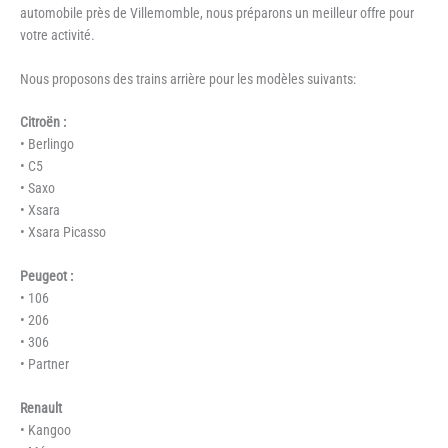
automobile près de Villemomble, nous préparons un meilleur offre pour
votre activité.
Nous proposons des trains arrière pour les modèles suivants:
Citroën :
• Berlingo
• C5
• Saxo
• Xsara
• Xsara Picasso
Peugeot :
• 106
• 206
• 306
• Partner
Renault
• Kangoo