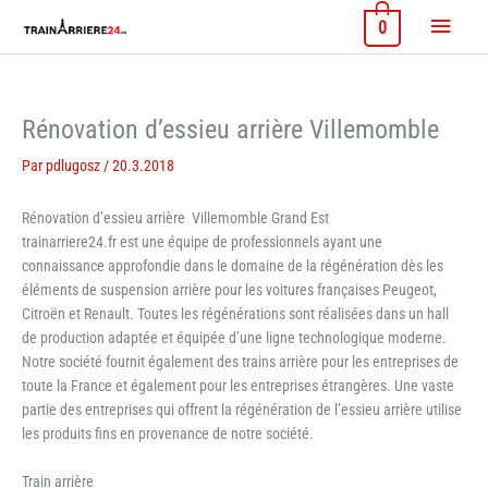
Aller
Menu
0
au
contenu
princi
Rénovation d’essieu arrière Villemomble
Par
pdlugosz
/
20.3.2018
Rénovation d’essieu arrière Villemomble Grand Est
trainarriere24.fr est une équipe de professionnels ayant une
connaissance approfondie dans le domaine de la régénération dès les
éléments de suspension arrière pour les voitures françaises Peugeot,
Citroën et Renault. Toutes les régénérations sont réalisées dans un hall
de production adaptée et équipée d’une ligne technologique moderne.
Notre société fournit également des trains arrière pour les entreprises de
toute la France et également pour les entreprises étrangères. Une vaste
partie des entreprises qui offrent la régénération de l’essieu arrière utilise
les produits fins en provenance de notre société.
Train arrière