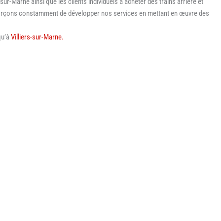
-sur-Marne ainsi que les clients individuels à acheter des trains arrière et
fforçons constamment de développer nos services en mettant en œuvre des
qu’à
Villiers-sur-Marne.