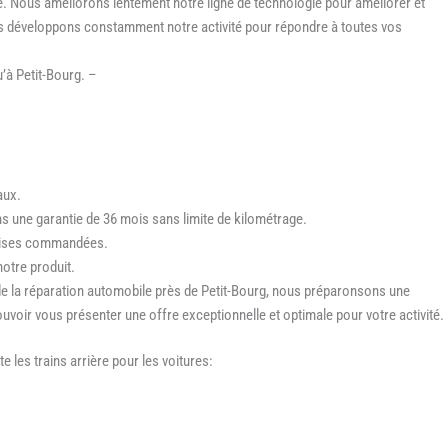
e. Nous améliorons lentement notre ligne de technologie pour améliorer et
s développons constamment notre activité pour répondre à toutes vos
’à Petit-Bourg. –
aux.
s une garantie de 36 mois sans limite de kilométrage.
ndises commandées.
otre produit.
de la réparation automobile près de Petit-Bourg, nous préparonsons une
uvoir vous présenter une offre exceptionnelle et optimale pour votre activité.
 les trains arrière pour les voitures: