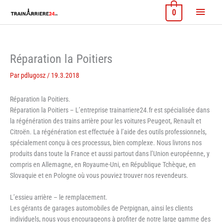
Aller
Menu
0
au
contenu
princi
Réparation la Poitiers
Par
pdlugosz
/
19.3.2018
Réparation la Poitiers.
Réparation la Poitiers – L’entreprise trainarriere24.fr est spécialisée dans
la régénération des trains arrière pour les voitures Peugeot, Renault et
Citroën. La régénération est effectuée à l’aide des outils professionnels,
spécialement conçu à ces processus, bien complexe. Nous livrons nos
produits dans toute la France et aussi partout dans l’Union européenne, y
compris en Allemagne, en Royaume-Uni, en République Tchèque, en
Slovaquie et en Pologne où vous pouviez trouver nos revendeurs.
L’essieu arrière – le remplacement.
Les gérants de garages automobiles de Perpignan, ainsi les clients
individuels, nous vous encourageons à profiter de notre large gamme des