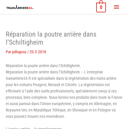
Aller
Menu
0
au
contenu
princi
Réparation la poutre arrière dans
l’Schiltigheim
Par
pdlugosz
/
20.3.2018
Réparation la poutre arrière dans l’Schiltigheim.
Réparation la poutre arrière dans l’Schiltigheim – L’entreprise
trainarriere24.fr est spécialisée dans la régénération des trains arrière
pour les voitures Peugeot, Renault et Citroën. La régénération est
effectuée à l’aide des outils professionnels, spécialement conçu à ces
processus, bien complexe. Nous livrons nos produits dans toute la France
et aussi partout dans l’Union européenne, y compris en Allemagne, en
Royaume-Uni, en République Tchèque, en Slovaquie et en Pologne où
vous pouviez trouver nos revendeurs.
L’essieu arrière – le remplacement.