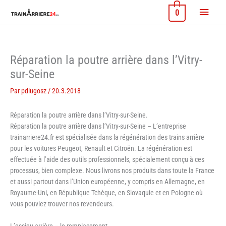
Aller
Menu
0
au
contenu
princi
Réparation la poutre arrière dans l’Vitry-
sur-Seine
Par
pdlugosz
/
20.3.2018
Réparation la poutre arrière dans l’Vitry-sur-Seine.
Réparation la poutre arrière dans l’Vitry-sur-Seine – L’entreprise
trainarriere24.fr est spécialisée dans la régénération des trains arrière
pour les voitures Peugeot, Renault et Citroën. La régénération est
effectuée à l’aide des outils professionnels, spécialement conçu à ces
processus, bien complexe. Nous livrons nos produits dans toute la France
et aussi partout dans l’Union européenne, y compris en Allemagne, en
Royaume-Uni, en République Tchèque, en Slovaquie et en Pologne où
vous pouviez trouver nos revendeurs.
L’essieu arrière – le remplacement.