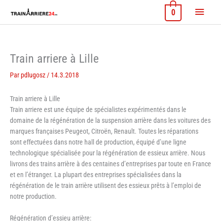
Aller
Menu
0
au
contenu
princi
Train arriere à Lille
Par
pdlugosz
/
14.3.2018
Train arriere à Lille
Train arriere est une équipe de spécialistes expérimentés dans le
domaine de la régénération de la suspension arrière dans les voitures des
marques françaises Peugeot, Citroën, Renault. Toutes les réparations
sont effectuées dans notre hall de production, équipé d’une ligne
technologique spécialisée pour la régénération de essieux arrière. Nous
livrons des trains arrière à des centaines d’entreprises par toute en France
et en l’étranger. La plupart des entreprises spécialisées dans la
régénération de le train arrière utilisent des essieux prêts à l’emploi de
notre production.
Régénération d’essieu arrière: