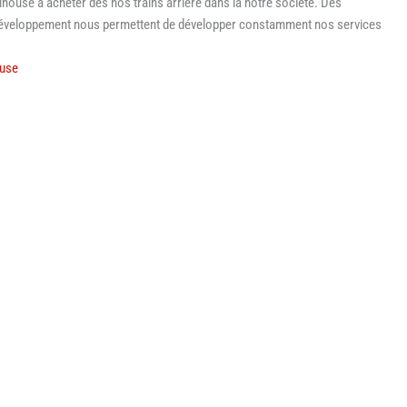
ulhouse à acheter dès nos trains arrière dans là notre société. Des
 développement nous permettent de développer constamment nos services
use