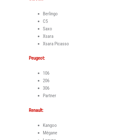
Berlingo
C5
Saxo
Xsara
Xsara Picasso
Peugeot:
106
206
306
Partner
Renault:
Kangoo
Mégane