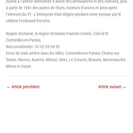
fournit à l’armée allemande d’abord des ambulances et des camions, puis
à partir de 1941 des patins de chars, moteurs d’avions et ainsi après
l’element du V1. L’entreprise était dirigée pendant cette époque par le
célèbre Ferdinand Porsche.
Region Occitanie, la région Occitanie-Franche-Comté, Côte-d’Or
Cormeilles-en-Parisis,
Nos coordonnés : 01 02 03 04 05
Envoi de train arrière dans les villes: Cormeilles-en-Parisis, Chalon-sur-
Saône, Nevers, Auxerre, Mâcon, Sens, Le Creusot, Beaune, Montceau-les-
Mines et Autun.
←
Article précédent
Article suivant
→