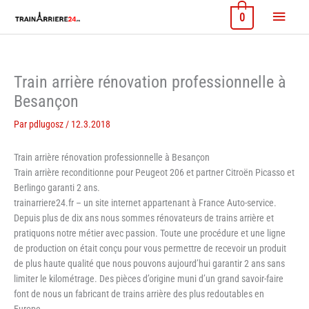
Aller
Menu
0
au
contenu
princi
Train arrière rénovation professionnelle à
Besançon
Par
pdlugosz
/
12.3.2018
Train arrière rénovation professionnelle à Besançon
Train arrière reconditionne pour Peugeot 206 et partner Citroën Picasso et
Berlingo garanti 2 ans.
trainarriere24.fr – un site internet appartenant à France Auto-service.
Depuis plus de dix ans nous sommes rénovateurs de trains arrière et
pratiquons notre métier avec passion. Toute une procédure et une ligne
de production on était conçu pour vous permettre de recevoir un produit
de plus haute qualité que nous pouvons aujourd’hui garantir 2 ans sans
limiter le kilométrage. Des pièces d’origine muni d’un grand savoir-faire
font de nous un fabricant de trains arrière des plus redoutables en
Europe.