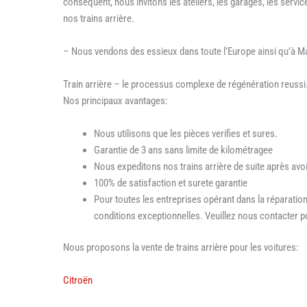
conséquent, nous invitons les ateliers, les garages, les service
nos trains arrière.
– Nous vendons des essieux dans toute l’Europe ainsi qu’à M
Train arrière – le processus complexe de régénération reussi
Nos principaux avantages:
Nous utilisons que les pièces verifies et sures.
Garantie de 3 ans sans limite de kilométragee
Nous expeditons nos trains arrière de suite après av
100% de satisfaction et surete garantie
Pour toutes les entreprises opérant dans la réparatio
conditions exceptionnelles. Veuillez nous contacter po
Nous proposons la vente de trains arrière pour les voitures:
Citroën