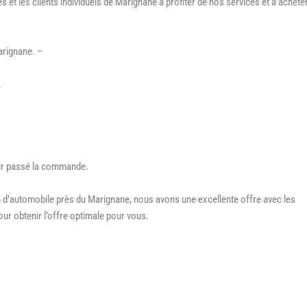
s et les clients individuels de Marignane à profiter de nos services et à achete
arignane. –
.
oir passé la commande.
n d’automobile près du Marignane, nous avons une excellente offre avec les
ur obtenir l’offre optimale pour vous.