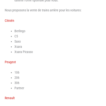
obtenir l’offre optimale pour vous.
Nous proposons la vente de trains arrière pour les voitures:
Citroën
Berlingo
C5
Saxo
Xsara
Xsara Picasso
Peugeot
106
206
306
Partner
Renault