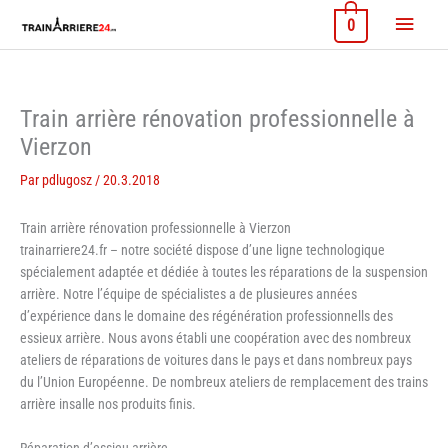
Aller
Menu
0
au
contenu
princi
Train arrière rénovation professionnelle à
Vierzon
Par
pdlugosz
/
20.3.2018
Train arrière rénovation professionnelle à Vierzon
trainarriere24.fr – notre société dispose d’une ligne technologique
spécialement adaptée et dédiée à toutes les réparations de la suspension
arrière. Notre l’équipe de spécialistes a de plusieures années
d’expérience dans le domaine des régénération professionnells des
essieux arrière. Nous avons établi une coopération avec des nombreux
ateliers de réparations de voitures dans le pays et dans nombreux pays
du l’Union Européenne. De nombreux ateliers de remplacement des trains
arrière insalle nos produits finis.
Réparation d’essieu arrière