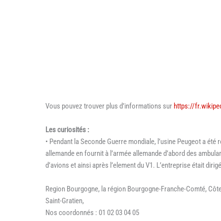
Vous pouvez trouver plus d’informations sur
https://fr.wikip
Les curiosités :
• Pendant la Seconde Guerre mondiale, l’usine Peugeot a été r
allemande en fournit à l’armée allemande d’abord des ambulan
d’avions et ainsi après l’element du V1. L’entreprise était dir
Region Bourgogne, la région Bourgogne-Franche-Comté, Côte
Saint-Gratien,
Nos coordonnés : 01 02 03 04 05