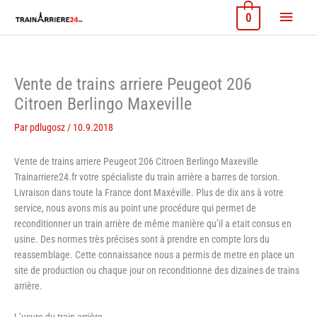
Aller
Menu
0
au
contenu
princi
Vente de trains arriere Peugeot 206
Citroen Berlingo Maxeville
Par
pdlugosz
/
10.9.2018
Vente de trains arriere Peugeot 206 Citroen Berlingo Maxeville
Trainarriere24.fr votre spécialiste du train arrière a barres de torsion.
Livraison dans toute la France dont Maxéville. Plus de dix ans à votre
service, nous avons mis au point une procédure qui permet de
reconditionner un train arrière de même manière qu’il a etait consus en
usine. Des normes très précises sont à prendre en compte lors du
reassemblage. Cette connaissance nous a permis de metre en place un
site de production ou chaque jour on reconditionne des dizaines de trains
arrière.
L’usure du train arrière