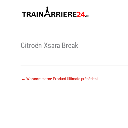
Aller
au
contenu
Citroën Xsara Break
←
Woocommerce Product Ultimate précédent