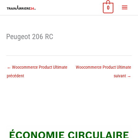
Aller
Menu
0
au
contenu
princi
Peugeot 206 RC
←
Woocommerce Product Ultimate
Woocommerce Product Ultimate
précédent
suivant
→