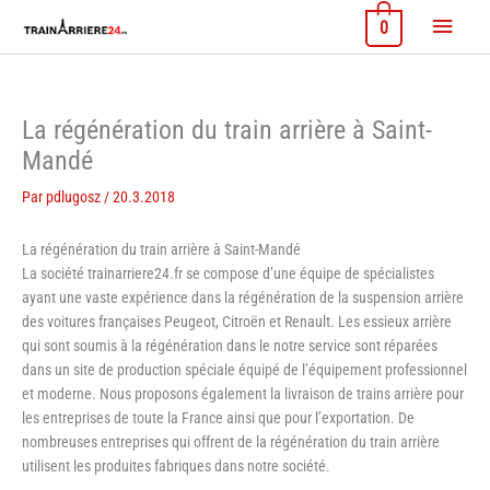
Aller
Menu
0
au
contenu
princi
La régénération du train arrière à Saint-
Mandé
Par
pdlugosz
/
20.3.2018
La régénération du train arrière à Saint-Mandé
La société trainarriere24.fr se compose d’une équipe de spécialistes
ayant une vaste expérience dans la régénération de la suspension arrière
des voitures françaises Peugeot, Citroën et Renault. Les essieux arrière
qui sont soumis à la régénération dans le notre service sont réparées
dans un site de production spéciale équipé de l’équipement professionnel
et moderne. Nous proposons également la livraison de trains arrière pour
les entreprises de toute la France ainsi que pour l’exportation. De
nombreuses entreprises qui offrent de la régénération du train arrière
utilisent les produites fabriques dans notre société.