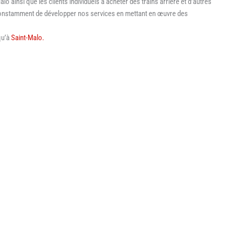
lo ainsi que les clients individuels à acheter des trains arrière et d’autres
constamment de développer nos services en mettant en œuvre des
qu’à
Saint-Malo.