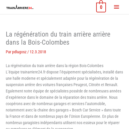
Aller
Menu
0
au
contenu
princi
La régénération du train arrière arrière
dans la Bois-Colombes
Par
pdlugosz
/
12.3.2018
La régénération du train arrière dans la région Bois-Colombes
L’équipe trainarriere24.fr dispose l’équipement spécialisées, installé dans
une halle moderne et spécialement adaptée pour la régénération de la
suspension arrière des voitures françaises Peugeot, Citroën et Renault.
Egalement notre équipe de spécialistes possède de nombreuses années
d’expérience dans le domaine de la réparation des trains arrière. Nous
coopérons avec de nombreux garages et services l’automobile,
notamment avec la chaine des garages « Bosch Car Service » dans toute
la France et dans de nombreux pays de l’Union Européenne. En plus de
nombreux garagistes indépendants utilisent nos essieux pour le réparer
ou remplacer ce élément de la suspension.