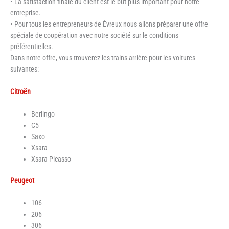
• La satisfaction finale du client est le but plus important pour notre
entreprise.
• Pour tous les entrepreneurs de Évreux nous allons préparer une offre
spéciale de coopération avec notre société sur le conditions
préférentielles.
Dans notre offre, vous trouverez les trains arrière pour les voitures
suivantes:
Citroën
Berlingo
C5
Saxo
Xsara
Xsara Picasso
Peugeot
106
206
306