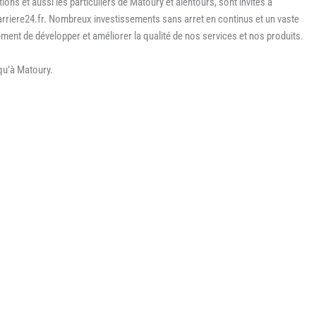
ons et aussi les particuliers de Matoury et alentours, sont invités à
arriere24.fr. Nombreux investissements sans arret en continus et un vaste
nt de développer et améliorer la qualité de nos services et nos produits.
qu’à Matoury.