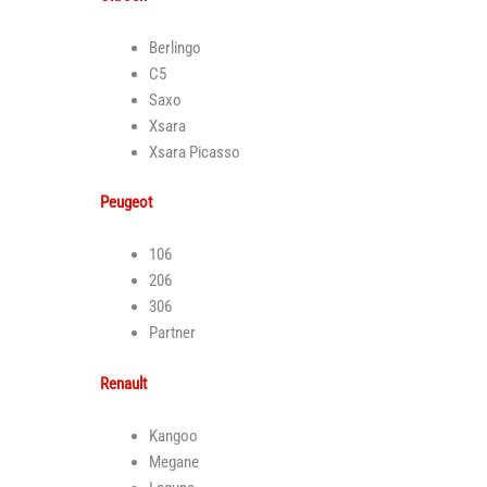
Berlingo
C5
Saxo
Xsara
Xsara Picasso
Peugeot
106
206
306
Partner
Renault
Kangoo
Megane