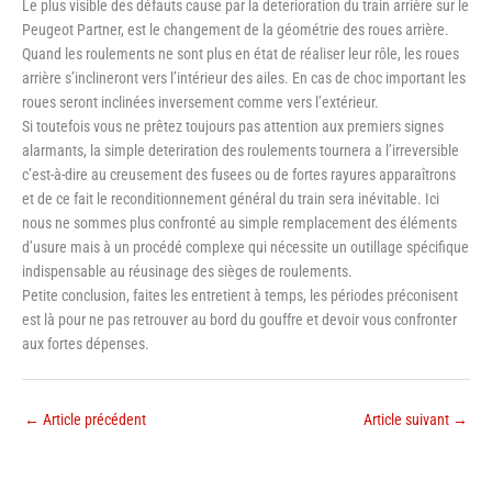
Le plus visible des défauts cause par la deterioration du train arrière sur le
Peugeot Partner, est le changement de la géométrie des roues arrière.
Quand les roulements ne sont plus en état de réaliser leur rôle, les roues
arrière s’inclineront vers l’intérieur des ailes. En cas de choc important les
roues seront inclinées inversement comme vers l’extérieur.
Si toutefois vous ne prêtez toujours pas attention aux premiers signes
alarmants, la simple deteriration des roulements tournera a l’irreversible
c’est-à-dire au creusement des fusees ou de fortes rayures apparaîtrons
et de ce fait le reconditionnement général du train sera inévitable. Ici
nous ne sommes plus confronté au simple remplacement des éléments
d’usure mais à un procédé complexe qui nécessite un outillage spécifique
indispensable au réusinage des sièges de roulements.
Petite conclusion, faites les entretient à temps, les périodes préconisent
est là pour ne pas retrouver au bord du gouffre et devoir vous confronter
aux fortes dépenses.
←
Article précédent
Article suivant
→